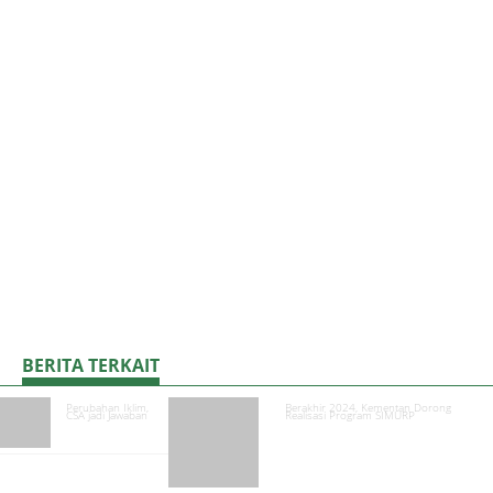
BERITA TERKAIT
Perubahan Iklim,
Berakhir 2024, Kementan Dorong
CSA jadi Jawaban
Realisasi Program SIMURP