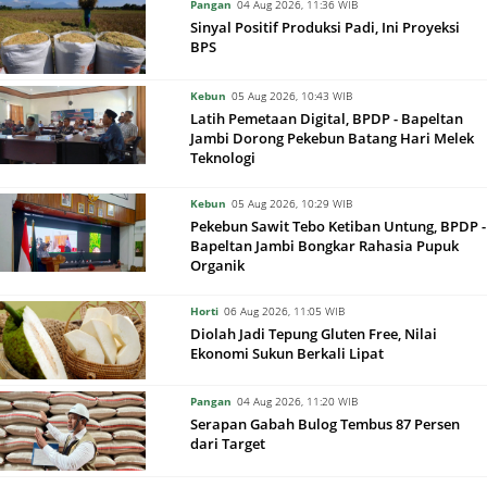
Pangan
04 Aug 2026, 11:36 WIB
Sinyal Positif Produksi Padi, Ini Proyeksi
BPS
Kebun
05 Aug 2026, 10:43 WIB
Latih Pemetaan Digital, BPDP - Bapeltan
Jambi Dorong Pekebun Batang Hari Melek
Teknologi
Kebun
05 Aug 2026, 10:29 WIB
Pekebun Sawit Tebo Ketiban Untung, BPDP -
Bapeltan Jambi Bongkar Rahasia Pupuk
Organik
Horti
06 Aug 2026, 11:05 WIB
Diolah Jadi Tepung Gluten Free, Nilai
Ekonomi Sukun Berkali Lipat
Pangan
04 Aug 2026, 11:20 WIB
Serapan Gabah Bulog Tembus 87 Persen
dari Target