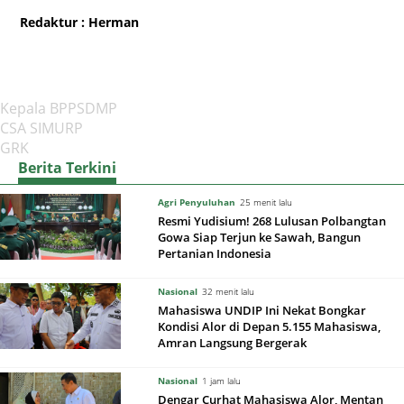
Redaktur
: Herman
Kepala BPPSDMP
CSA SIMURP
GRK
Berita Terkini
Agri Penyuluhan
25 menit lalu
Resmi Yudisium! 268 Lulusan Polbangtan
Gowa Siap Terjun ke Sawah, Bangun
Pertanian Indonesia
Nasional
32 menit lalu
Mahasiswa UNDIP Ini Nekat Bongkar
Kondisi Alor di Depan 5.155 Mahasiswa,
Amran Langsung Bergerak
Nasional
1 jam lalu
Dengar Curhat Mahasiswa Alor, Mentan