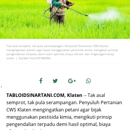
Tak asal semprot, tak pula serampangan. Penyuluh Pertanian CWS Klaten
mengingatkan petani agar bijak menggunakan pestisida kimia, mengikuti prinsip
pengendalian terpadu demi hasil optimal, biaya efisien, dan lingkungan tetap
aman. | Sumber Foto:ISTIMEWA
`
TABLOIDSINARTANI.COM, Klaten
-- Tak asal
semprot, tak pula serampangan. Penyuluh Pertanian
CWS Klaten mengingatkan petani agar bijak
menggunakan pestisida kimia, mengikuti prinsip
pengendalian terpadu demi hasil optimal, biaya