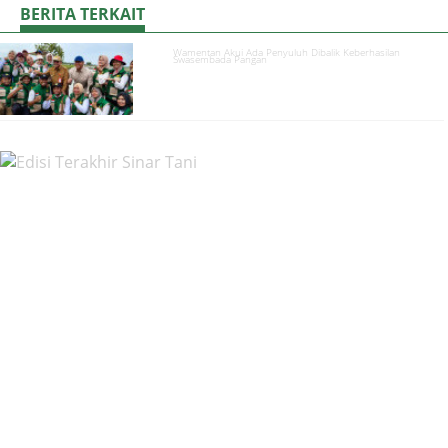
BERITA TERKAIT
Wamentan Akui Ada Penyuluh Dibalik Keberhasilan
Swasembada Pangan