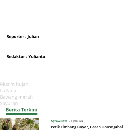
Reporter
: Julian
Redaktur
: Yulianto
Musim hujan
La Nina
Bawang merah
Sayuran
Berita Terkini
Agrowisata
21 jam lalu
Petik Timbang Bayar, Green House Jabal