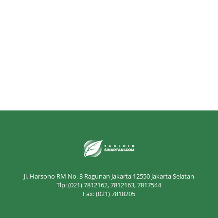
Jl. Harsono RM No. 3 Ragunan Jakarta 12550 Jakarta Selatan
Tlp: (021) 7812162, 7812163, 7817544
Fax: (021) 7818205