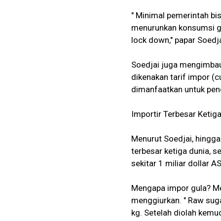
" Minimal pemerintah b
menurunkan konsumsi gul
lock down," papar Soedja
Soedjai juga mengimbau,
dikenakan tarif impor (cu
dimanfaatkan untuk pe
Importir Terbesar Ketig
Menurut Soedjai, hingga 
terbesar ketiga dunia, s
sekitar 1 miliar dollar AS
Mengapa impor gula? Men
menggiurkan. " Raw suga
kg. Setelah diolah kemud