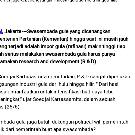
M
, Jakarta---Swasembada gula yang dicanangkan
nterian Pertanian (Kementan) hingga saat ini masih jauh
ang terjadi adalah impor gula (rafinasi) makin tinggi tiap
tah serius melakukan swasembada gula harus punya
utamakan research and development (R & D).
oedjai Kartasasmita menuturkan, R & D sangat diperlukan
ngan industri gula dari hulu hingga hilir. " Dari hasil
bisa dimanfaatkan untuk intensifikasi budidaya tebu
ningkat," ujar Soedjai Kartasasmita, dalam sebuah
is (25/6).
bada gula juga butuh dukungan political will pemerintah.
aik dari pemerintah buat apa swasembada?