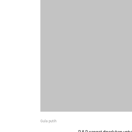
Gula putih
R & D sangat diperlukan untuk