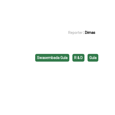
Reporter
: Dimas
Swasembada Gula
R & D
Gula