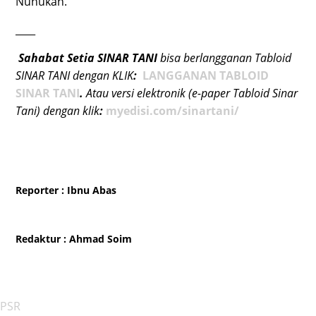
Nunukan.
____
Sahabat Setia SINAR TANI
bisa berlangganan Tabloid
SINAR TANI dengan KLIK
:
L
ANGGANAN TABLOID
SINAR TANI
.
Atau versi elektronik (e-paper Tabloid Sinar
Tani) dengan klik
:
myedisi.com/sinartani/
Reporter
: Ibnu Abas
Redaktur
: Ahmad Soim
PSR