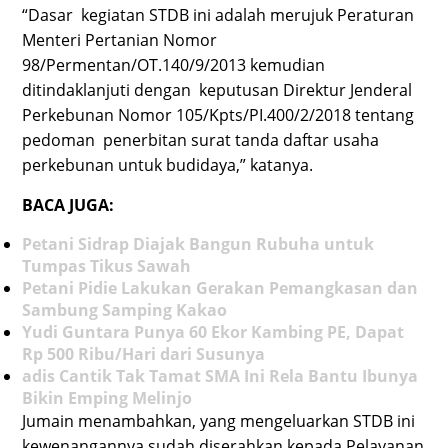
“Dasar kegiatan STDB ini adalah merujuk Peraturan
Menteri Pertanian Nomor
98/Permentan/OT.140/9/2013 kemudian
ditindaklanjuti dengan keputusan Direktur Jenderal
Perkebunan Nomor 105/Kpts/PI.400/2/2018 tentang
pedoman penerbitan surat tanda daftar usaha
perkebunan untuk budidaya,” katanya.
BACA JUGA:
Petani Sidrap Diajak Bangun Rubuha untuk
Tumpas Tikus Sawah
Petani Pidie Lakukan Gerakan Pemangkasan dan
Sambung Samping Kakao
Yudi Guntara Punya 60 Ekor Kambing PE, Dapat
Rp 500 Ribu/Hari dari Susunya
adis Cantik Tak Tamat SMA Ini Rela Bantu Ibunya
Bikin Emping Melinjo
Jumain menambahkan, yang mengeluarkan STDB ini
kewenangannya sudah diserahkan kepada Pelayanan