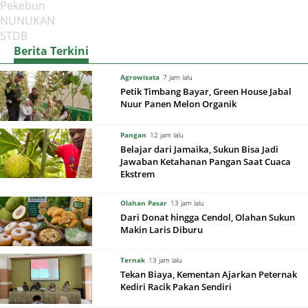
Pekebun
NUNUKAN
STDB
Berita Terkini
Agrowisata
7 jam lalu
Petik Timbang Bayar, Green House Jabal
Nuur Panen Melon Organik
Pangan
12 jam lalu
Belajar dari Jamaika, Sukun Bisa Jadi
Jawaban Ketahanan Pangan Saat Cuaca
Ekstrem
Olahan Pasar
13 jam lalu
Dari Donat hingga Cendol, Olahan Sukun
Makin Laris Diburu
Ternak
13 jam lalu
Tekan Biaya, Kementan Ajarkan Peternak
Kediri Racik Pakan Sendiri