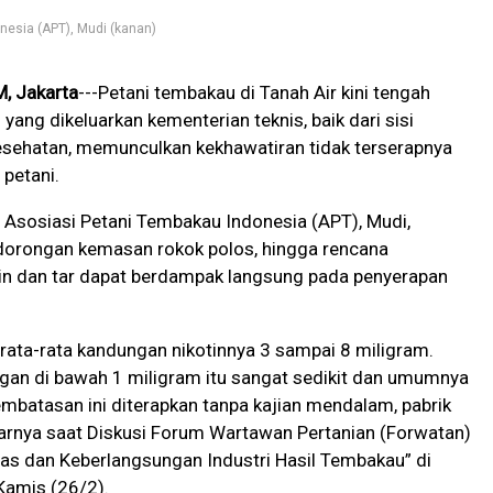
nesia (APT), Mudi (kanan)
, Jakarta
---Petani tembakau di Tanah Air kini tengah
 yang dikeluarkan kementerian teknis, baik dari sisi
esehatan, memunculkan kekhawatiran tidak terserapnya
 petani.
 Asosiasi Petani Tembakau Indonesia (APT), Mudi,
dorongan kemasan rokok polos, hingga rencana
in dan tar dapat berdampak langsung pada penyerapan
 rata-rata kandungan nikotinnya 3 sampai 8 miligram.
gan di bawah 1 miligram itu sangat sedikit dan umumnya
pembatasan ini diterapkan tanpa kajian mendalam, pabrik
jarny
a saat
Diskusi Forum Wartawan Pertanian (Forwatan)
tas dan Keberlangsungan Industri Hasil Tembakau” di
Kamis (26/2).