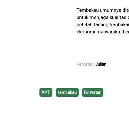
Tembakau umumnya ditan
untuk menjaga kualitas d
setelah tanam, tembakau
ekonomi masyarakat berge
Reporter
: Julian
APTI
tembakau
Forwatan