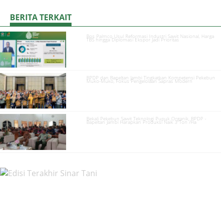
BERITA TERKAIT
Bos Palmco Usul Reformasi Industri Sawit Nasional, Harga
TBS hingga Diplomasi Ekspor Jadi Prioritas
BPDP dan Bapeltan Jambi Tingkatkan Kompetensi Pekebun
Muko-Muko, Fokus Pengelolaan Sapras Modern
Bekali Pekebun Sawit Teknologi Pupuk Organik, BPDP -
Bapeltan Jambi Harapkan Produksi Naik 3 Ton /Ha