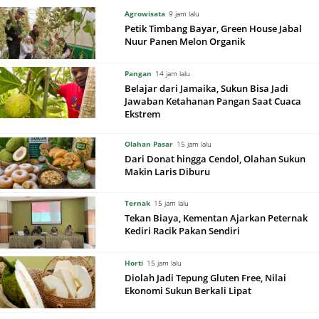
Agrowisata
9 jam lalu
Petik Timbang Bayar, Green House Jabal
Nuur Panen Melon Organik
Pangan
14 jam lalu
Belajar dari Jamaika, Sukun Bisa Jadi
Jawaban Ketahanan Pangan Saat Cuaca
Ekstrem
Olahan Pasar
15 jam lalu
Dari Donat hingga Cendol, Olahan Sukun
Makin Laris Diburu
Ternak
15 jam lalu
Tekan Biaya, Kementan Ajarkan Peternak
Kediri Racik Pakan Sendiri
Horti
15 jam lalu
Diolah Jadi Tepung Gluten Free, Nilai
Ekonomi Sukun Berkali Lipat