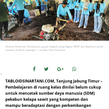
Peserta Pelatihan Pembuatan pupuk Organik yang Digelar BPDP dan Bapeltan Jambi
Lakukan Praktek Lapangan | Sumber Foto:Istimewa
`
TABLOIDSINARTANI.COM,
Tanjung Jabung Timur –
Pembelajaran di ruang kelas dinilai belum cukup
untuk mencetak sumber daya manusia (SDM)
pekebun kelapa sawit yang kompeten dan
mampu beradaptasi dengan perkembangan