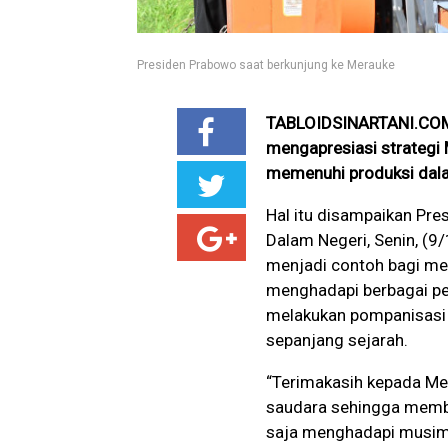
Presiden Prabowo saat berkunjung ke Merauke
TABLOIDSINARTANI.COM,
mengapresiasi strategi 
memenuhi produksi dalam
Hal itu disampaikan Pre
Dalam Negeri, Senin, (9/
menjadi contoh bagi men
menghadapi berbagai per
melakukan pompanisasi d
sepanjang sejarah.
“Terimakasih kepada Men
saudara sehingga membua
saja menghadapi musim e