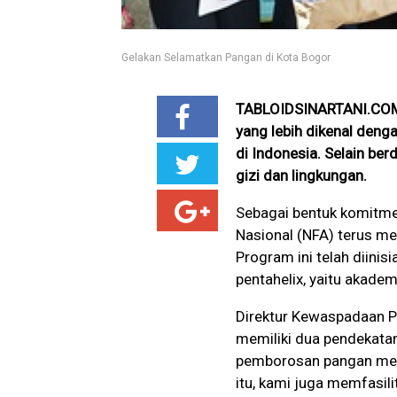
Gelakan Selamatkan Pangan di Kota Bogor
TABLOIDSINARTANI.COM, 
yang lebih dikenal den
di Indonesia. Selain be
gizi dan lingkungan.
Sebagai bentuk komitm
Nasional (NFA) terus m
Program ini telah diini
pentahelix, yaitu akadem
Direktur Kewaspadaan P
memiliki dua pendekat
pemborosan pangan melal
itu, kami juga memfasil