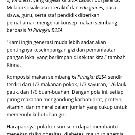
of Kindness
, yang digelar di SMA Labschool Jakarta.
Melalui sosialisasi interaktif dan
edu-games
, para
siswa, guru, serta staf pendidik diberikan
pemahaman mengenai konsep makan seimbang
berbasis
Isi Piringku B2SA
.
“Kami ingin generasi muda lebih sadar akan
pentingnya keseimbangan gizi dan pemanfaatan
pangan lokal yang berlimpah di sekitar kita,” tambah
Rinna.
Komposisi makan seimbang
Isi Piringku B2SA
sendiri
terdiri dari 1/3 makanan pokok, 1/3 sayuran, 1/6 lauk-
pauk, dan 1/6 buah-buahan. Dengan pola ini, setiap
piring makanan mengandung karbohidrat, protein,
vitamin, dan mineral dalam jumlah yang cukup untuk
memenuhi kebutuhan gizi.
Harapannya, pola konsumsi ini dapat membantu
menekan risiko obesitas, diabetes, maupun anemia