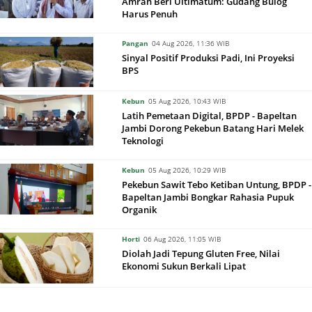
Amran Beri Ultimatum: Gudang Bulog
Harus Penuh
Pangan
04 Aug 2026, 11:36 WIB
Sinyal Positif Produksi Padi, Ini Proyeksi
BPS
Kebun
05 Aug 2026, 10:43 WIB
Latih Pemetaan Digital, BPDP - Bapeltan
Jambi Dorong Pekebun Batang Hari Melek
Teknologi
Kebun
05 Aug 2026, 10:29 WIB
Pekebun Sawit Tebo Ketiban Untung, BPDP -
Bapeltan Jambi Bongkar Rahasia Pupuk
Organik
Horti
06 Aug 2026, 11:05 WIB
Diolah Jadi Tepung Gluten Free, Nilai
Ekonomi Sukun Berkali Lipat