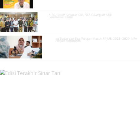
MBG Bukan Sekadar Gizi, NFA Gaungkan Misi
Selamatkan Bumi
Isu Susut dan Sisa Pangan Masuk RPJMN 2025–2029, NFA
Perkuat Kolaborasi