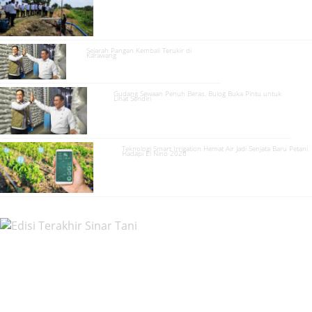
Sejarah Pangan Kembali Terukir di
Karawang
Gudang Sewaan Penuh Beras, Bulog Buka Pintu untuk
Lihat Sendiri
Teknologi Smart Irrigation Hemat Air Jadi Senjata Baru Petani
Hadapi El Nino 2026