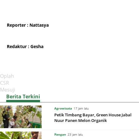
Reporter
: Nattasya
Redaktur
: Gesha
Oplah
CSR
Mesuji
Berita Terkini
Agrowisata
17 jam lalu
Petik Timbang Bayar, Green House Jabal
Nuur Panen Melon Organik
Pangan
23 jam lalu