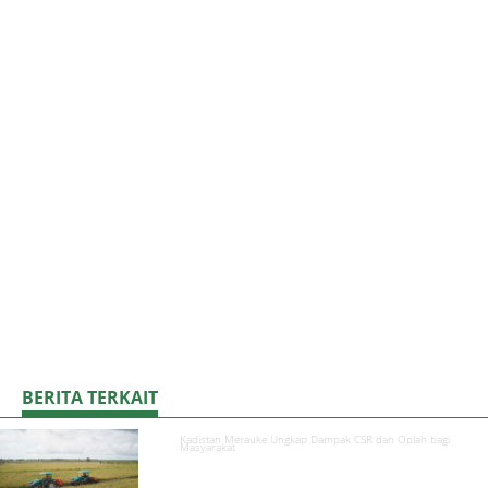
BERITA TERKAIT
Kadistan Merauke Ungkap Dampak CSR dan Oplah bagi
Masyarakat