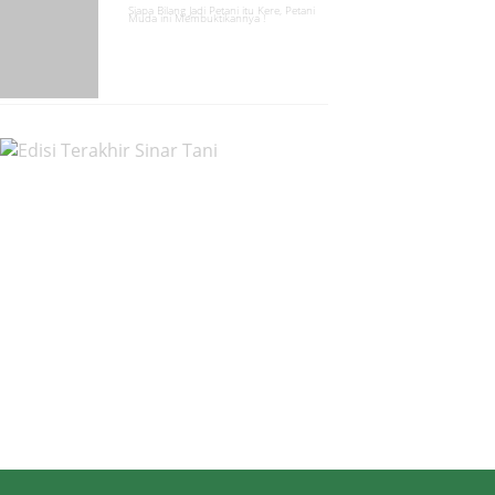
Siapa Bilang Jadi Petani itu Kere, Petani
Muda ini Membuktikannya !