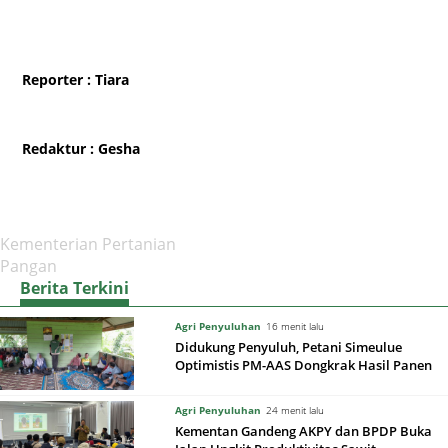
Reporter
: Tiara
Redaktur
: Gesha
Kementerian Pertanian
Pangan
Berita Terkini
Agri Penyuluhan
16 menit lalu
Didukung Penyuluh, Petani Simeulue
Optimistis PM-AAS Dongkrak Hasil Panen
Agri Penyuluhan
24 menit lalu
Kementan Gandeng AKPY dan BPDP Buka