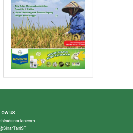
LOW US
abloidsinartanicom
@SinarTaniST