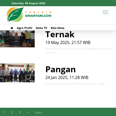
Saturday, 08 August 2026
# Kuda
Agro Profil
Sinta TV
Kios Sinta
Ternak
19 May 2025, 21:57 WIB
Terapkan IB Pada Kuda, Kementan Gandeng Peternak dan
Pesantren
Pangan
24 Jan 2025, 11:28 WIB
Sinergi Kementan dan PORDASI, Cetak Kuda Unggul
1
2
3
>
Last ›