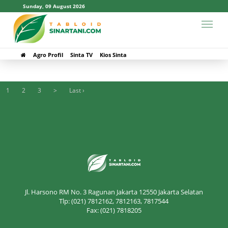
Sunday, 09 August 2026
# PPVTPP
Agro Profil
Sinta TV
Kios Sinta
1
2
3
>
Last ›
Jl. Harsono RM No. 3 Ragunan Jakarta 12550 Jakarta Selatan
Tlp: (021) 7812162, 7812163, 7817544
Fax: (021) 7818205