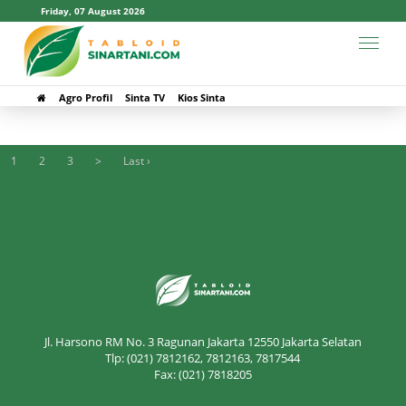
Friday, 07 August 2026
# Sindreng Rappang
Agro Profil
Sinta TV
Kios Sinta
1
2
3
>
Last ›
Jl. Harsono RM No. 3 Ragunan Jakarta 12550 Jakarta Selatan
Tlp: (021) 7812162, 7812163, 7817544
Fax: (021) 7818205