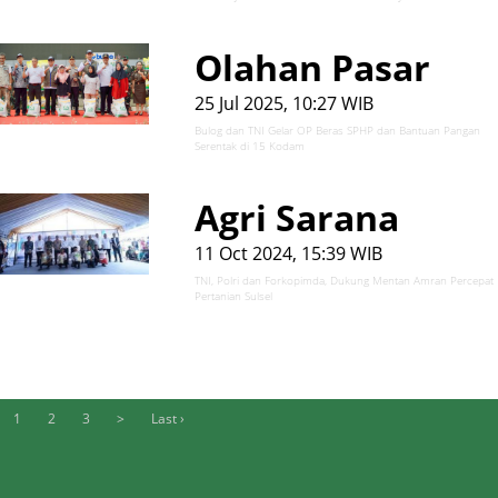
Olahan Pasar
25 Jul 2025, 10:27 WIB
Bulog dan TNI Gelar OP Beras SPHP dan Bantuan Pangan
Serentak di 15 Kodam
Agri Sarana
11 Oct 2024, 15:39 WIB
TNI, Polri dan Forkopimda, Dukung Mentan Amran Percepat
Pertanian Sulsel
1
2
3
>
Last ›