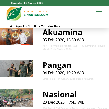
Thursday, 06 August 2026
# TNI
Agro Profil
Sinta TV
Kios Sinta
Akuamina
05 Feb 2026, 16:30 WIB
KKP–TNI Amankan Pangan Laut, 1.100 Kampung Nelayan
Merah Putih Dikebut 2026
Pangan
04 Feb 2026, 10:29 WIB
Serap 4 Juta Ton Gabah, Bulog Susun Kekuatan
Nasional
23 Dec 2025, 17:43 WIB
100 Prajurit TNI Bermotor Tembus Sulitnya Lokasi Bencana