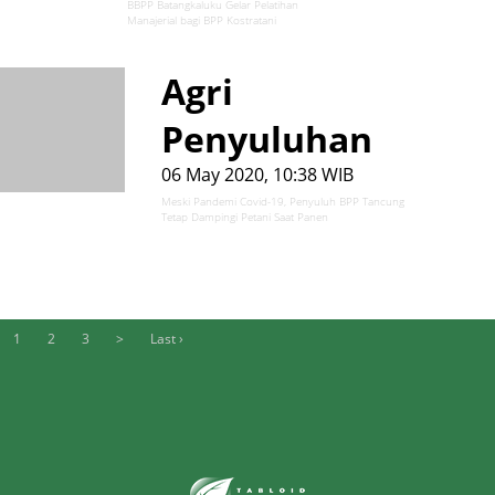
BBPP Batangkaluku Gelar Pelatihan
Manajerial bagi BPP Kostratani
Agri
Penyuluhan
06 May 2020, 10:38 WIB
Meski Pandemi Covid-19, Penyuluh BPP Tancung
Tetap Dampingi Petani Saat Panen
1
2
3
>
Last ›