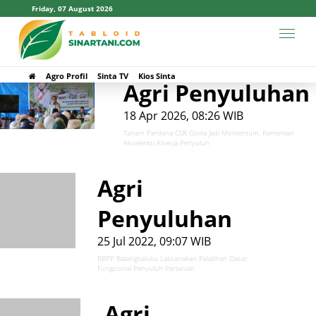
Friday, 07 August 2026
#BBPP Batangkaluku
Agro Profil
Sinta TV
Kios Sinta
Agri Penyuluhan
18 Apr 2026, 08:26 WIB
Tanam Perdana CSR Gowa Jadi Momentum, Kementan
Akselerasi Kinerja Penyuluh
Agri
Penyuluhan
25 Jul 2022, 09:07 WIB
BBPP Batangkaluku Laksanakan Pelatihan Dasar
Fungsional Penyuluh Pertanian
Agri