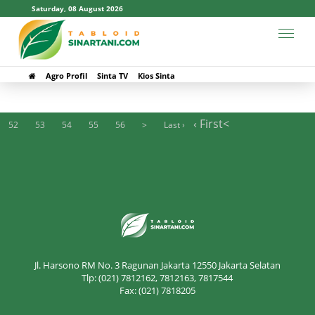
Saturday, 08 August 2026
#DAK
Agro Profil
Sinta TV
Kios Sinta
‹ First
<
52
53
54
55
56
>
Last ›
Jl. Harsono RM No. 3 Ragunan Jakarta 12550 Jakarta Selatan
Tlp: (021) 7812162, 7812163, 7817544
Fax: (021) 7818205