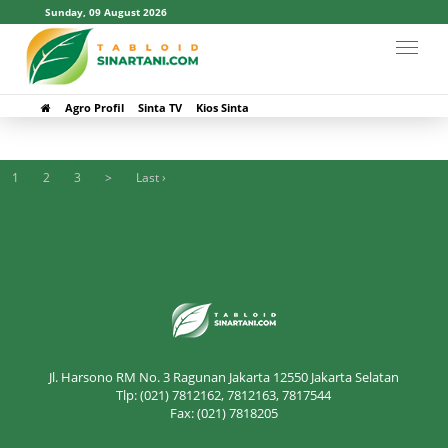
Sunday, 09 August 2026
#GERTAM nasional 2026
Agro Profil
Sinta TV
Kios Sinta
1
2
3
>
Last ›
Jl. Harsono RM No. 3 Ragunan Jakarta 12550 Jakarta Selatan
Tlp: (021) 7812162, 7812163, 7817544
Fax: (021) 7818205