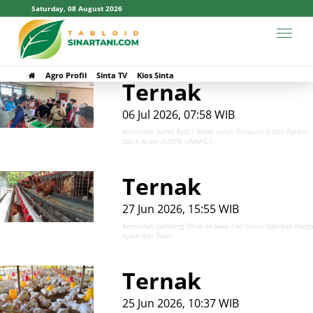
Saturday, 08 August 2026
#Kementan
Agro Profil
Sinta TV
Kios Sinta
Ternak
06 Jul 2026, 07:58 WIB
Kementan Suntik Rp2,1 Miliar untuk Produksi 5.000 Parent
Stock Ayam ALOPE UNHAS-1
Ternak
27 Jun 2026, 15:55 WIB
Kementan Gandeng Dinas se-Jawa, Cari Solusi Stabilkan Harga
Ayam dan Telur
Ternak
25 Jun 2026, 10:37 WIB