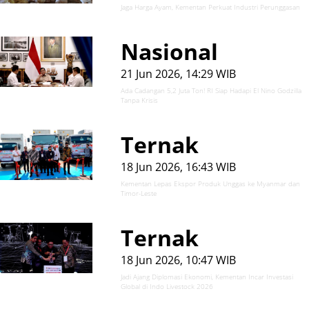
Jaga Harga Ayam, Kementan Perkuat Industri Perunggasan
Nasional
21 Jun 2026, 14:29 WIB
Ada Cadangan 5,2 Juta Ton! RI Siap Hadapi El Nino Godzilla
Tanpa Krisis
Ternak
18 Jun 2026, 16:43 WIB
Kementan Lepas Ekspor Produk Unggas ke Myanmar dan
Timor-Leste
Ternak
18 Jun 2026, 10:47 WIB
Jadi Ajang Diplomasi Ekonomi, Kementan Incar Investasi
Global di Indo Livestock 2026