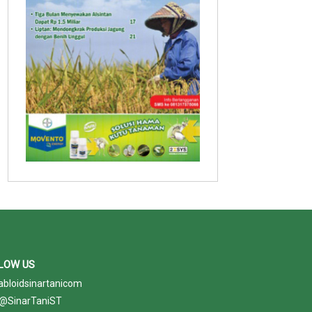
LOW US
abloidsinartanicom
@SinarTaniST