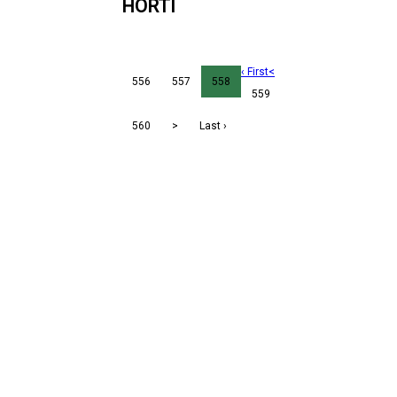
HORTI
‹ First
<
556
557
558
559
560
>
Last ›