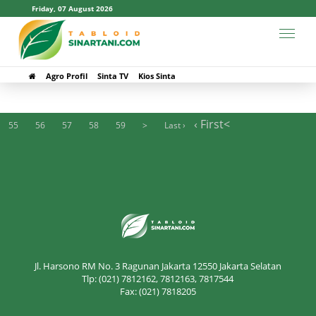
Friday, 07 August 2026
#Singkong
Agro Profil
Sinta TV
Kios Sinta
‹ First
<
55
56
57
58
59
>
Last ›
Jl. Harsono RM No. 3 Ragunan Jakarta 12550 Jakarta Selatan
Tlp: (021) 7812162, 7812163, 7817544
Fax: (021) 7818205