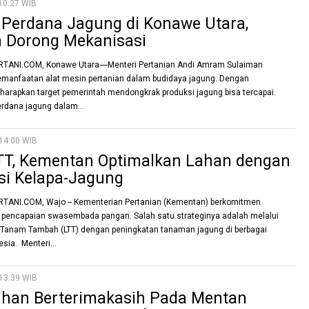
10:27 WIB
Perdana Jagung di Konawe Utara,
 Dorong Mekanisasi
TANI.COM, Konawe Utara----Menteri Pertanian Andi Amram Sulaiman
manfaatan alat mesin pertanian dalam budidaya jagung. Dengan
harapkan target pemerintah mendongkrak produksi jagung bisa tercapai.
rdana jagung dalam...
14:00 WIB
LTT, Kementan Optimalkan Lahan dengan
si Kelapa-Jagung
TANI.COM, Wajo -- Kementerian Pertanian (Kementan) berkomitmen
pencapaian swasembada pangan. Salah satu strateginya adalah melalui
 Tanam Tambah (LTT) dengan peningkatan tanaman jagung di berbagai
sia. Menteri...
13:39 WIB
an Berterimakasih Pada Mentan