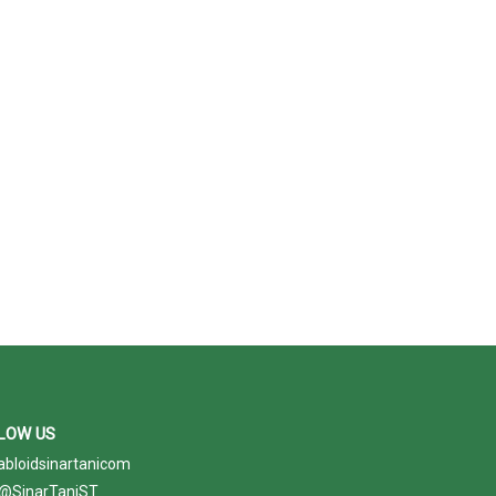
LOW US
abloidsinartanicom
@SinarTaniST