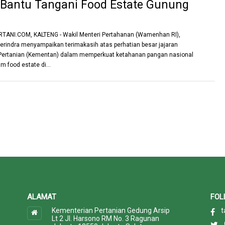
Bantu Tangani Food Estate Gunung
TANI.COM, KALTENG - Wakil Menteri Pertahanan (Wamenhan RI),
indra menyampaikan terimakasih atas perhatian besar jajaran
Pertanian (Kementan) dalam memperkuat ketahanan pangan nasional
m food estate di...
ALAMAT
FOL
Kementerian Pertanian Gedung Arsip
t
Lt 2 Jl. Harsono RM No. 3 Ragunan