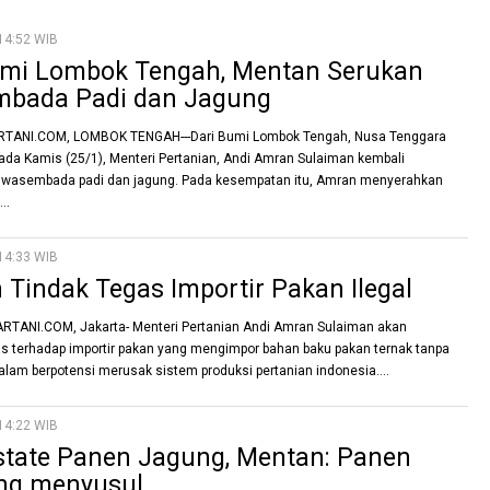
14:52 WIB
umi Lombok Tengah, Mentan Serukan
bada Padi dan Jagung
TANI.COM, LOMBOK TENGAH---Dari Bumi Lombok Tengah, Nusa Tenggara
pada Kamis (25/1), Menteri Pertanian, Andi Amran Sulaiman kembali
wasembada padi dan jagung. Pada kesempatan itu, Amran menyerahkan
..
14:33 WIB
Tindak Tegas Importir Pakan Ilegal
TANI.COM, Jakarta- Menteri Pertanian Andi Amran Sulaiman akan
as terhadap importir pakan yang mengimpor bahan baku pakan ternak tanpa
 alam berpotensi merusak sistem produksi pertanian indonesia....
14:22 WIB
state Panen Jagung, Mentan: Panen
ng menyusul