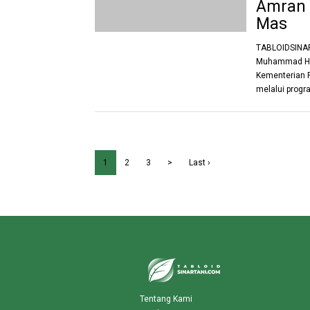
Amran 
Mas
TABLOIDSINAR
Muhammad Her
Kementerian 
melalui progra
1
2
3
>
Last ›
Tentang Kami