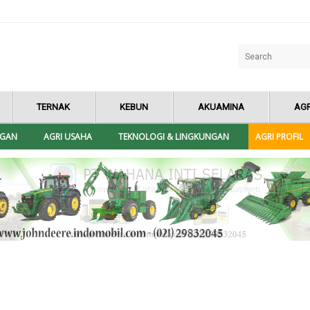
TERNAK
KEBUN
AKUAMINA
AGR
NGAN
AGRI USAHA
TEKNOLOGI & LINGKUNGAN
AGRI PROFIL