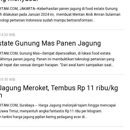
TANI.COM, JAKARTA---Keberhasilan panen jagung di food estate Gunung
h dilakukan pada Januari 2024 ini, membuat Mentan Andi Amran Sulaiman
knologi pertanian Indonesia sudah mampu bertransformasi...
14:30 WIB
state Gunung Mas Panen Jagung
ANI.COM, Gunung Mas---Sempat dipersoalkan, di lokasi food estate
hirnya panen jagung. Panen ini membuktikan teknologi pertanian yang
lah tepat dan sesuai dengan harapan. “Dari awal kami sampaikan saat...
10:30 WIB
Jagung Meroket, Tembus Rp 11 ribu/kg
m
TANI.COM, Surabaya -- Harga Jagung melonjak tajam hingga mencapai
Jawa Timur, menyentuh angka fantastis Rp 11 ribu per kilogram.
erkini harga jagung pipilan kering pedagang ecer di...