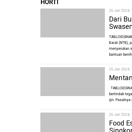
HORTI
25 Jan 2024, 
Dari B
Swasem
TABLOIDSINAR
Barat (NTB), 
menyerukan s
bantuan benih.
25 Jan 2024, 
Mentan 
TABLOIDSINAR
bertindak teg
ijin. Pasalnya
25 Jan 2024, 
Food E
Singko