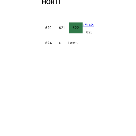
HORTI
‹ First
<
620
621
622
623
624
>
Last ›