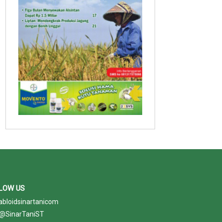
LOW US
abloidsinartanicom
@SinarTaniST