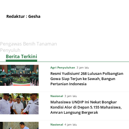
Redaktur
: Gesha
Pengawas Benih Tanaman
Penyuluh
Berita Terkini
Agri Penyuluhan
3 jam lalu
Resmi Yudisium! 268 Lulusan Polbangtan
Gowa Siap Terjun ke Sawah, Bangun
Pertanian Indonesia
Nasional
3 jam lalu
Mahasiswa UNDIP Ini Nekat Bongkar
Kondisi Alor di Depan 5.155 Mahasiswa,
Amran Langsung Bergerak
Nasional
4 jam lalu