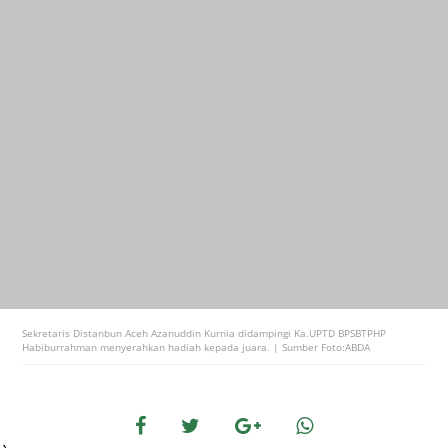
Sekretaris Distanbun Aceh Azanuddin Kurnia didampingi Ka.UPTD BPSBTPHP
Habiburrahman menyerahkan hadiah kepada juara. | Sumber Foto:ABDA