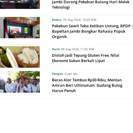
Jambi Dorong Pekebun Batang Hari Melek
Teknologi
Kebun
05 Aug 2026, 10:29 WIB
Pekebun Sawit Tebo Ketiban Untung, BPDP -
Bapeltan Jambi Bongkar Rahasia Pupuk
Organik
Horti
06 Aug 2026, 11:05 WIB
Diolah Jadi Tepung Gluten Free, Nilai
Ekonomi Sukun Berkali Lipat
Pangan
4 jam lalu
Beras Alor Tembus Rp30 Ribu, Mentan
Amran Beri Ultimatum: Gudang Bulog
Harus Penuh