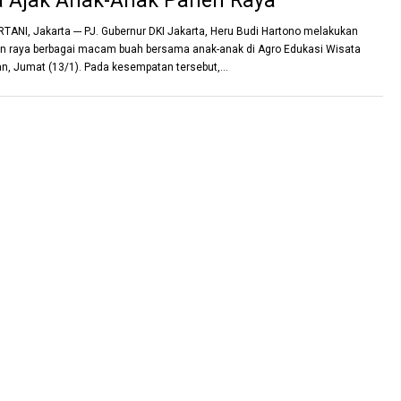
a Ajak Anak-Anak Panen Raya
ANI, Jakarta --- PJ. Gubernur DKI Jakarta, Heru Budi Hartono melakukan
n raya berbagai macam buah bersama anak-anak di Agro Edukasi Wisata
, Jumat (13/1). Pada kesempatan tersebut,...