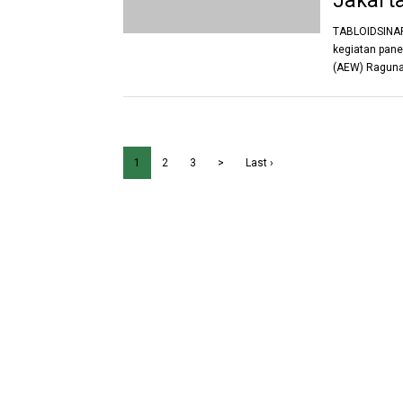
Jakart
TABLOIDSINART
kegiatan pane
(AEW) Ragunan
1
2
3
>
Last ›