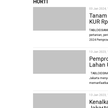
HORTI
03 Jan 2024, 
Tanam 
KUR Rp
TABLOIDSIANRT
pertanian, per
2024 Pemprov 
13 Jan 2023, 
Pemprov
Lahan 
TABLOIDSINART
Jakarta menye
memanfaatkan 
13 Jan 2023, 
Kenalk