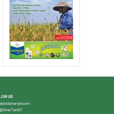
LOW US
abloidsinartanicom
@SinarTaniST