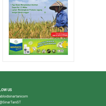
LOW US
abloidsinartanicom
@SinarTaniST