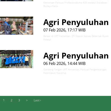
Kementan Perkuat Profesionalisme ASN melalui Sosialisasi
Budaya Kerja
Agri Penyuluhan
07 Feb 2026, 17:17 WIB
Belajar di UPT Kementan, IJTI Depok Sukses Beternak Ayam
Petelur
Agri Penyuluhan
06 Feb 2026, 14:44 WIB
Gandeng Tangan UPT Kementan, Perkuat Pengembangan
Peternakan Nasional
1
2
3
>
Last ›