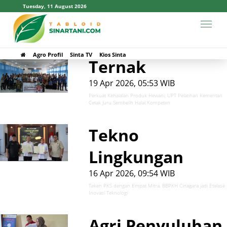
Tuesday, 11 August 2026
#BBPKH Cinagara
Agro Profil
Sinta TV
Kios Sinta
Ternak
19 Apr 2026, 05:53 WIB
Perkuat Kehalalan Produk Hewani, UPT Pelatihan Kementan
Cetak Juru Sembelih Halal Kompeten
Tekno
Lingkungan
16 Apr 2026, 09:54 WIB
Teken PKS dengan Empat Mitra, BBPKH Cinagara jadi Etalase
Inovasi Teknologi
Agri Penyuluhan