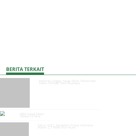
BERITA TERKAIT
Peternak Unggas Harap Peran Pemerintah
Dalam Hilirisasi Hasil Budidaya
KBHI Kawal Petani
Hadapi La Nina
Tahun 2021, Diprediksi Orang Indonesia
Makan 2,7 Miliar Ekor Ayam