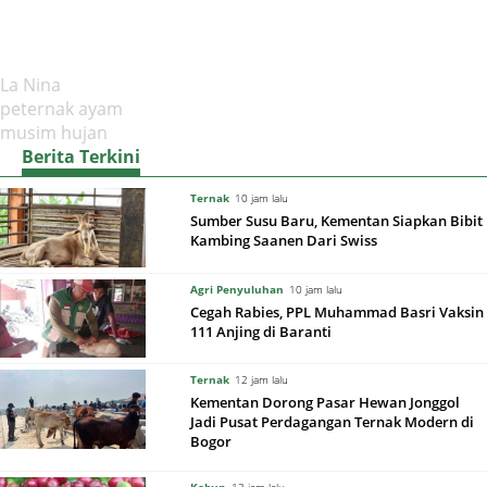
La Nina
peternak ayam
musim hujan
Berita Terkini
Ternak
10 jam lalu
Sumber Susu Baru, Kementan Siapkan Bibit
Kambing Saanen Dari Swiss
Agri Penyuluhan
10 jam lalu
Cegah Rabies, PPL Muhammad Basri Vaksin
111 Anjing di Baranti
Ternak
12 jam lalu
Kementan Dorong Pasar Hewan Jonggol
Jadi Pusat Perdagangan Ternak Modern di
Bogor